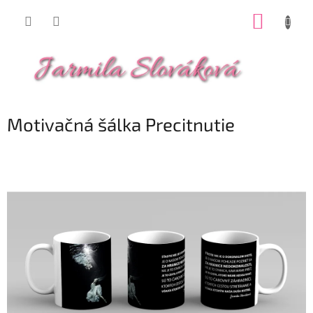
Prejsť
NÁKUP
na
obsah
KOŠÍK
Motivačná šálka Precitnutie