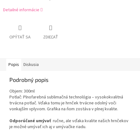
Detailné informácie
OPÝTAŤ SA
ZDIEĽAŤ
Popis
Diskusia
Podrobný popis
Objem: 300ml
Potlač: Plnofarebná sublimačná technológia – vysokokvalitná
trvácna potlač. Vďaka tomu je hrnček trvácne odolný voči
vonkajším vplyvom. Grafika na ňom zostáva v plnej kvalite.
Odporúčané umývať
ručne, ale vďaka kvalite našich hrnčekov
je možné umývať ich aj v umývačke riadu.