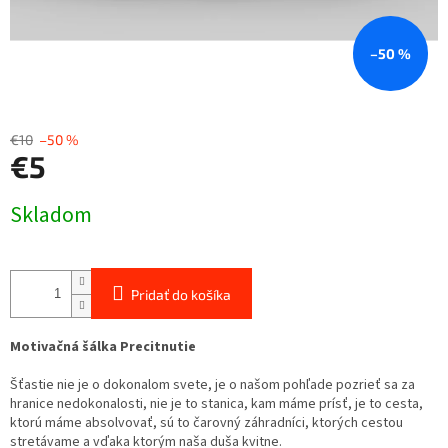
–50 %
€10
–50 %
€5
Jednotková
Skladom
cena:
Pridať do košíka
Motivačná šálka Precitnutie
Šťastie nie je o dokonalom svete, je o našom pohľade pozrieť sa za
hranice nedokonalosti, nie je to stanica, kam máme prísť, je to
cesta
,
ktorú máme absolvovať, sú to čarovný záhradníci, ktorých cestou
stretávame a vďaka ktorým naša duša kvitne.