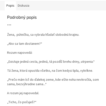
Popis
Diskusia
Podrobný popis
***
Žena, pútnička, sa vybrala hľadať slobodnú krajinu.
„Ako sa tam dostanem?“
Rozum napovedá:
„Existuje jediná cesta, jediná, tá pozdĺž brehu driny, utrpenia.“
Tá žena, ktorá opustila všetko, na čom kedysi lipla, vykríkne.
„Prečo mám ísť do ďalekej zeme, kde ešte noha nevkročila, som
sama, bezvýhradne sama...“
A rozum jej napovedal.
„Ticho, čo počuješ?“