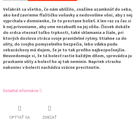
Veľakrát sa všetko, čo nám ublížilo, snažíme uzamknúť do seba,
ako keď zavrieme fľaštičku voňavky a nedovolíme vôni, aby z nej
vyprchala v domnienke, že to prestane bolieť. A len raz za čas si
k nej privoniame, aby sme nezabudli na jej vôňu. Človek dokáže
do srdca vtesnať toľko trpkosti, také sklamania a žiale, pri
ktorých doslova stráca svoje pravidelné rytmy. Stiahne sa do
ulity, do svojho pomyselného bezpečia, lebo vďaka pudu
sebazáchovy má dojem, že je to tak preňho najbezpečnejšie.
Neuvedomuje si, že tá bolesť rastie každým dňom, sprevádza ju
praskanie ulity a bolesť ho aj tak neminie. Napriek strachu
nakoniec v bolesti nachádza vzácne precitnutie.
Detailné informácie
OPÝTAŤ SA
ZDIEĽAŤ