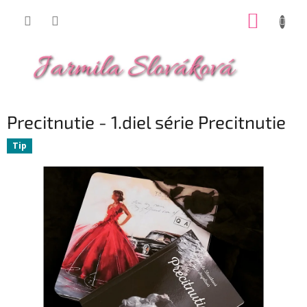
Prejsť
NÁKUP
na
obsah
KOŠÍK
Precitnutie - 1.diel série Precitnutie
Tip