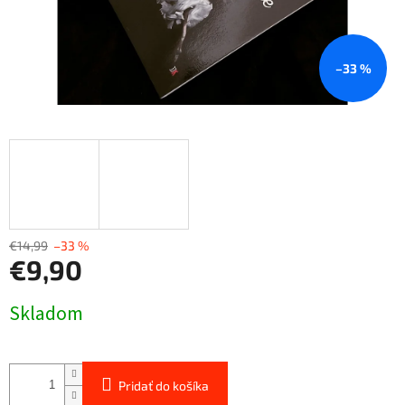
–33 %
€14,99
–33 %
€9,90
Jednotková
Skladom
cena:
Pridať do košíka