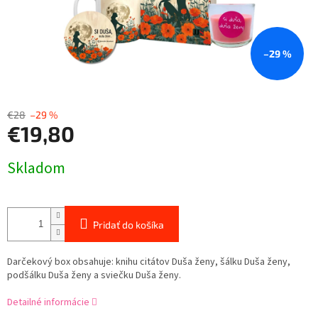
–29 %
€28
–29 %
€19,80
Jednotková
Skladom
cena:
Pridať do košíka
Darčekový box obsahuje: knihu citátov Duša ženy, šálku Duša ženy,
podšálku Duša ženy a sviečku Duša ženy.
Detailné informácie