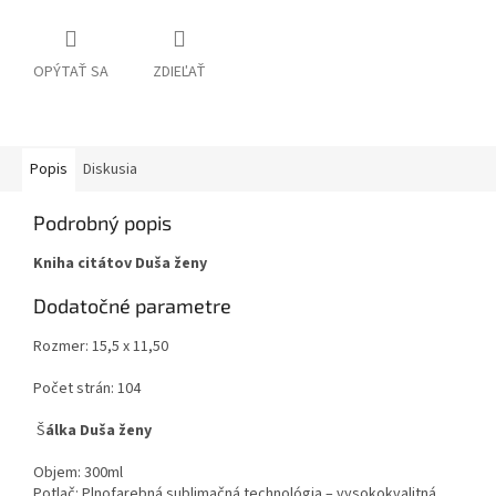
OPÝTAŤ SA
ZDIEĽAŤ
Popis
Diskusia
Podrobný popis
Kniha citátov Duša ženy
Dodatočné parametre
Rozmer: 15,5 x 11,50
Počet strán: 104
Š
álka Duša ženy
Objem: 300ml
Potlač: Plnofarebná sublimačná technológia – vysokokvalitná