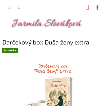
Prejsť
NÁKUP
na
obsah
KOŠÍK
Darčekový box Duša ženy extra
Novinka