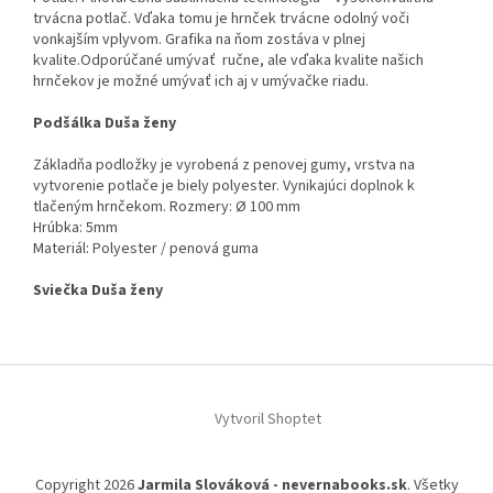
trvácna potlač. Vďaka tomu je hrnček trvácne odolný voči
vonkajším vplyvom. Grafika na ňom zostáva v plnej
kvalite.
Odporúčané umývať ručne, ale vďaka kvalite našich
hrnčekov je možné umývať ich aj v umývačke riadu.
Podšálka Duša ženy
Základňa podložky je vyrobená z penovej gumy, vrstva na
vytvorenie potlače je biely polyester. Vynikajúci doplnok k
tlačeným hrnčekom. Rozmery: Ø 100 mm
Hrúbka: 5mm
Materiál: Polyester / penová guma
Sviečka Duša ženy
Z
á
Vytvoril Shoptet
p
ä
t
Copyright 2026
Jarmila Slováková - nevernabooks.sk
. Všetky